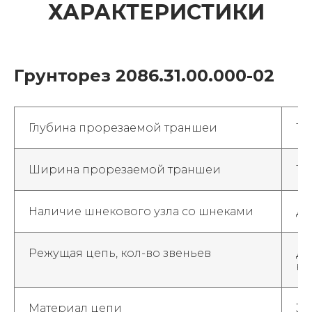
ХАРАКТЕРИСТИКИ
Грунторез
2086.31.00.000-02
Глубина прорезаемой траншеи
16
Ширина прорезаемой траншеи
14
Наличие шнекового узла со шнеками
Да
Режущая цепь, кол-во звеньев
Дл
ка
Материал цепи
38