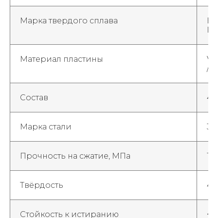
Марка твердого сплава
ВК
ГО
Материал пластины
VK
/ B
Состав
42
Марка стали
35
Прочность на сжатие, МПа
10
Твёрдость
40
Стойкость к истиранию
< 0