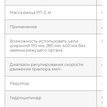
Масса резца РП-3, кг
0,
Применение
До
Возможность использовать цепи
Ес
шириной 190 мм, 280 мм, 400 мм без
замены режущего органа
Диапазон регулирования скорости
с 1
движения трактора, км/ч
Редуктор
Ли
Гидроцилиндр
Но
це
кр