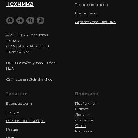
Техника
Траншеекопатели
Грунторезы
Агрегаты траншейные
© 2001-2026 Копейская
техника
(ООО «Парк ИТ», ОГРН
1117453001753)
Цены на сайте указаны без
НДС
Сайт сделал @dnshakirov
Запчасти
Полезное
Баровые цепи
Прайс-лист
Оплата
Звезды
Доставка
Отгрузки
Рамы и головки бара
О нас
Резцы
Контакты
Валы