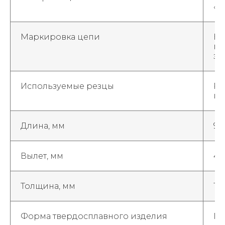
«У
Маркировка цепи
На
пр
за
Используемые резцы
РП
из
Длина, мм
95
Вылет, мм
40
Толщина, мм
13
Форма твердосплавного изделия
Г2