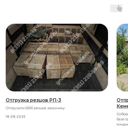
Отгрузка резцов РП-3
Отп
Кем
Отгрузили 5000 резцов заказчику
Собра
18.08.2025
базе т
конди