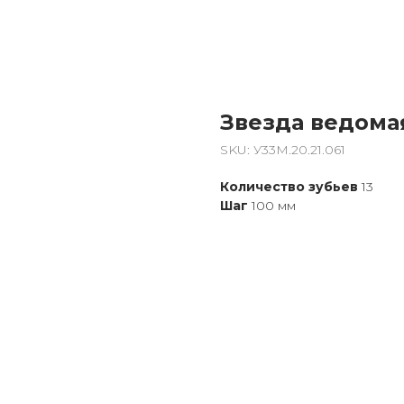
Звезда ведома
SKU:
У33М.20.21.061
Количество зубьев
13
Шаг
100 мм