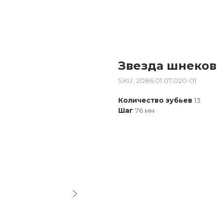
Звезда шнекова
SKU:
2086.01.07.020-01
Количество зубьев
13
Шаг
76 мм